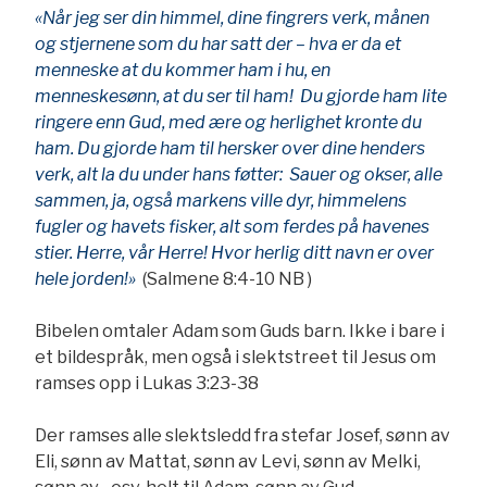
«Når jeg ser din himmel, dine fingrers verk, månen
og stjernene som du har satt der – hva er da et
menneske at du kommer ham i hu, en
menneskesønn, at du ser til ham! Du gjorde ham lite
ringere enn Gud, med ære og herlighet kronte du
ham. Du gjorde ham til hersker over dine henders
verk, alt la du under hans føtter: Sauer og okser, alle
sammen, ja, også markens ville dyr, himmelens
fugler og havets fisker, alt som ferdes på havenes
stier. Herre, vår Herre! Hvor herlig ditt navn er over
hele jorden!»
(Salmene 8:4-10 NB )
Bibelen omtaler Adam som Guds barn. Ikke i bare i
et bildespråk, men også i slektstreet til Jesus om
ramses opp i Lukas 3:23-38
Der ramses alle slektsledd fra stefar Josef, sønn av
Eli, sønn av Mattat, sønn av Levi, sønn av Melki,