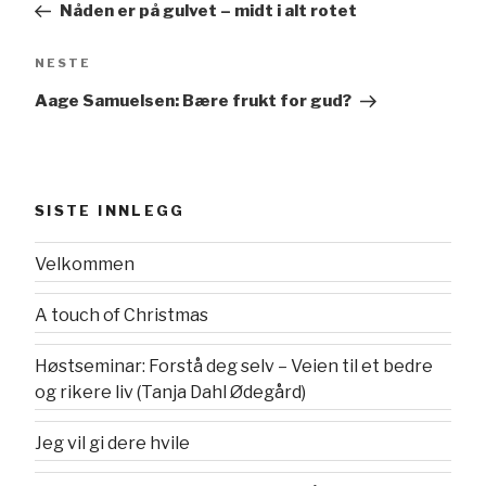
Nåden er på gulvet – midt i alt rotet
Neste
NESTE
innlegg
Aage Samuelsen: Bære frukt for gud?
SISTE INNLEGG
Velkommen
A touch of Christmas
Høstseminar: Forstå deg selv – Veien til et bedre
og rikere liv (Tanja Dahl Ødegård)
Jeg vil gi dere hvile