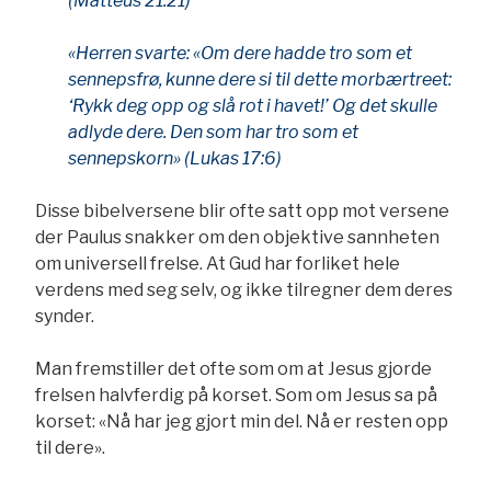
(Matteus 21:21)
«Herren svarte: «Om dere hadde tro som et
sennepsfrø, kunne dere si til dette morbærtreet:
‘Rykk deg opp og slå rot i havet!’ Og det skulle
adlyde dere. Den som har tro som et
sennepskorn» (Lukas 17:6)
Disse bibelversene blir ofte satt opp mot versene
der Paulus snakker om den objektive sannheten
om universell frelse. At Gud har forliket hele
verdens med seg selv, og ikke tilregner dem deres
synder.
Man fremstiller det ofte som om at Jesus gjorde
frelsen halvferdig på korset. Som om Jesus sa på
korset: «Nå har jeg gjort min del. Nå er resten opp
til dere».