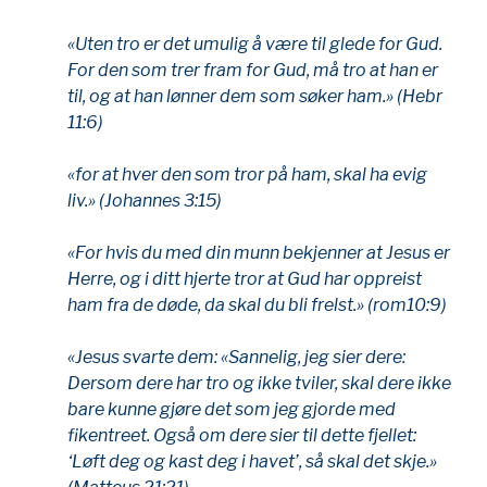
«Uten tro er det umulig å være til glede for Gud.
For den som trer fram for Gud, må tro at han er
til, og at han lønner dem som søker ham.» (Hebr
11:6)
«for at hver den som tror på ham, skal ha evig
liv.» (Johannes 3:15)
«For hvis du med din munn bekjenner at Jesus er
Herre, og i ditt hjerte tror at Gud har oppreist
ham fra de døde, da skal du bli frelst.» (rom10:9)
«Jesus svarte dem: «Sannelig, jeg sier dere:
Dersom dere har tro og ikke tviler, skal dere ikke
bare kunne gjøre det som jeg gjorde med
fikentreet. Også om dere sier til dette fjellet:
‘Løft deg og kast deg i havet’, så skal det skje.»