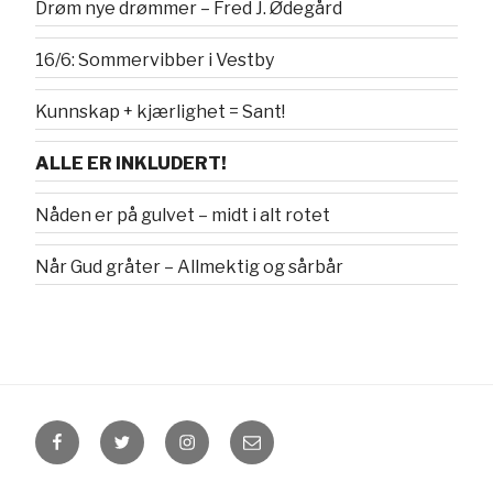
Drøm nye drømmer – Fred J. Ødegård
16/6: Sommervibber i Vestby
Kunnskap + kjærlighet = Sant!
ALLE ER INKLUDERT!
Nåden er på gulvet – midt i alt rotet
Når Gud gråter – Allmektig og sårbår
Facebook
Twitter
Instagram
Email