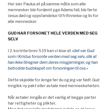
Her sier Paulus at på samme måte som alle
mennesker ble fordømt pga Adams fall, ble førte
Jesus død og oppstandelse til frifinnelse og liv for
alle mennesker.
GUD HAR FORSONET HELE VERDEN MED SEG
SELV
I 2. korinterbrev 5:19 kan vi lese at
«det var Gud
som i Kristus forsonte verden med seg selv, slik at
han ikke tilregner dem deres misgjerninger, og han
betrodde budskapet om forsoningen til oss.»
Dette skjedde for lenge før du og jeg var født. Gud
inngikk ny pakt eller avtale med menneskeheten.
Når avtaler inngås er det vanlig at begge parter
har rettigheter og plikter.