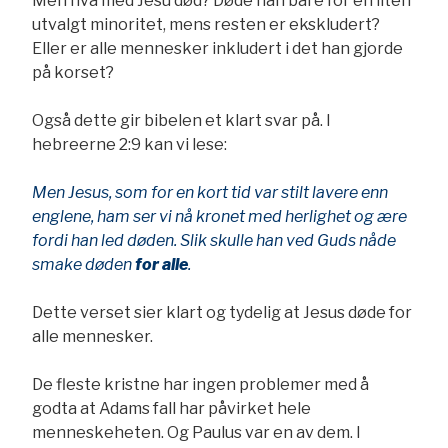
Men hva med Jesu død? Døde han bare for en liten
utvalgt minoritet, mens resten er ekskludert?
Eller er alle mennesker inkludert i det han gjorde
på korset?
Også dette gir bibelen et klart svar på. I
hebreerne 2:9 kan vi lese:
Men Jesus, som for en kort tid var stilt lavere enn
englene, ham ser vi nå kronet med herlighet og ære
fordi han led døden. Slik skulle han ved Guds nåde
smake døden
for alle
.
Dette verset sier klart og tydelig at Jesus døde for
alle mennesker.
De fleste kristne har ingen problemer med å
godta at Adams fall har påvirket hele
menneskeheten. Og Paulus var en av dem. I