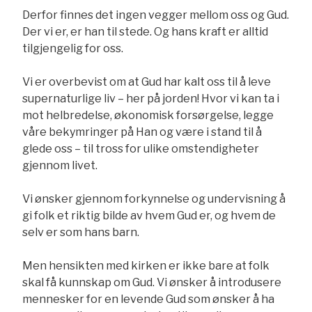
Derfor finnes det ingen vegger mellom oss og Gud.
Der vi er, er han til stede. Og hans kraft er alltid
tilgjengelig for oss.
Vi er overbevist om at Gud har kalt oss til å leve
supernaturlige liv – her på jorden! Hvor vi kan ta i
mot helbredelse, økonomisk forsørgelse, legge
våre bekymringer på Han og være i stand til å
glede oss – til tross for ulike omstendigheter
gjennom livet.
Vi ønsker gjennom forkynnelse og undervisning å
gi folk et riktig bilde av hvem Gud er, og hvem de
selv er som hans barn.
Men hensikten med kirken er ikke bare at folk
skal få kunnskap om Gud. Vi ønsker å introdusere
mennesker for en levende Gud som ønsker å ha