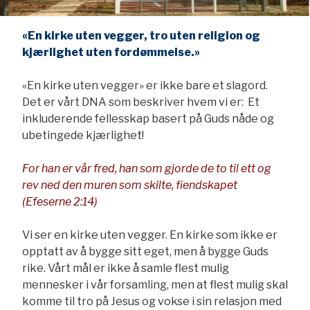
«En kirke uten vegger, tro uten religion og
kjærlighet uten fordømmelse.»
«En kirke uten vegger» er ikke bare et slagord.
Det er vårt DNA som beskriver hvem vi er: Et
inkluderende fellesskap basert på Guds nåde og
ubetingede kjærlighet!
For han er vår fred, han som gjorde de to til ett og
rev ned den muren som skilte, fiendskapet
(Efeserne 2:14)
Vi ser en kirke uten vegger. En kirke som ikke er
opptatt av å bygge sitt eget, men å bygge Guds
rike. Vårt mål er ikke å samle flest mulig
mennesker i vår forsamling, men at flest mulig skal
komme til tro på Jesus og vokse i sin relasjon med