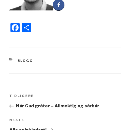
F
S
a
h
c
ar
e
e
KATEGORIER
BLOGG
b
o
o
k
Innleggsnavigasjon
Forrige
TIDLIGERE
innlegg
Når Gud gråter – Allmektig og sårbår
Neste
NESTE
innlegg