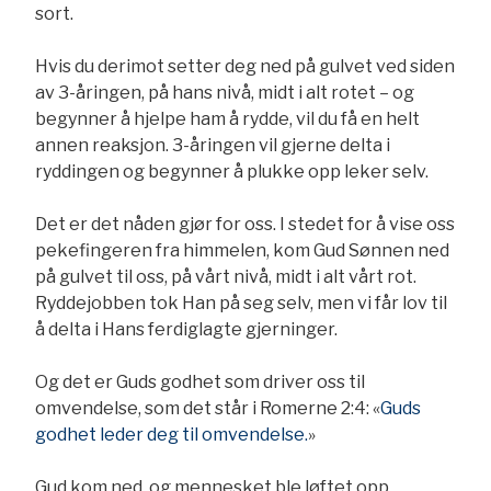
sort.
Hvis du derimot setter deg ned på gulvet ved siden
av 3-åringen, på hans nivå, midt i alt rotet – og
begynner å hjelpe ham å rydde, vil du få en helt
annen reaksjon. 3-åringen vil gjerne delta i
ryddingen og begynner å plukke opp leker selv.
Det er det nåden gjør for oss. I stedet for å vise oss
pekefingeren fra himmelen, kom Gud Sønnen ned
på gulvet til oss, på vårt nivå, midt i alt vårt rot.
Ryddejobben tok Han på seg selv, men vi får lov til
å delta i Hans ferdiglagte gjerninger.
Og det er Guds godhet som driver oss til
omvendelse, som det står i Romerne 2:4: «
Guds
godhet leder deg til omvendelse.
»
Gud kom ned, og mennesket ble løftet opp.