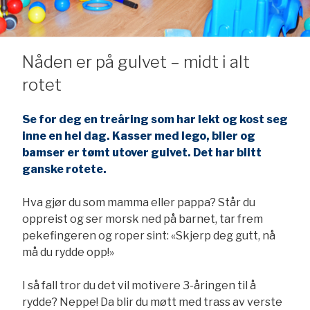
Nåden er på gulvet – midt i alt
rotet
Se for deg en treåring som har lekt og kost seg
inne en hel dag. Kasser med lego, biler og
bamser er tømt utover gulvet. Det har blitt
ganske rotete.
Hva gjør du som mamma eller pappa? Står du
oppreist og ser morsk ned på barnet, tar frem
pekefingeren og roper sint: «Skjerp deg gutt, nå
må du rydde opp!»
I så fall tror du det vil motivere 3-åringen til å
rydde? Neppe! Da blir du møtt med trass av verste