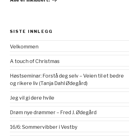
Alle er inkludert!
SISTE INNLEGG
Velkommen
A touch of Christmas
Høstseminar: Forstå deg selv – Veien til et bedre
og rikere liv (Tanja Dahl Ødegård)
Jeg vil gi dere hvile
Drøm nye drømmer – Fred J. Ødegård
16/6: Sommervibber i Vestby