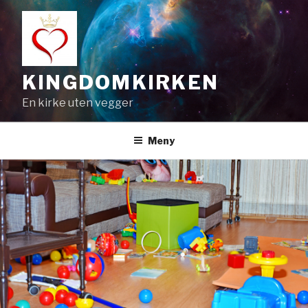
Gå
til
innhold
KINGDOMKIRKEN
En kirke uten vegger
Meny