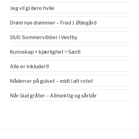
Jeg vil gi dere hvile
Drøm nye drømmer – Fred J. Ødegård
16/6: Sommervibber i Vestby
Kunnskap + kjærlighet = Sant!
Alle er inkludert!
Nåden er på gulvet – midt i alt rotet
Når Gud gråter – Allmektig og sårbår