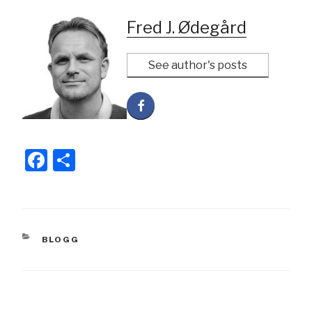
Fred J. Ødegård
See author's posts
F
S
a
h
c
ar
e
e
KATEGORIER
BLOGG
b
o
o