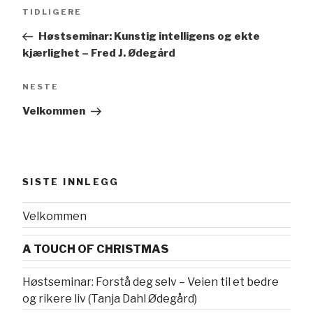
k
Innleggsnavigasjon
Forrige
TIDLIGERE
innlegg
Høstseminar: Kunstig intelligens og ekte
kjærlighet – Fred J. Ødegård
Neste
NESTE
innlegg
Velkommen
SISTE INNLEGG
Velkommen
A TOUCH OF CHRISTMAS
Høstseminar: Forstå deg selv – Veien til et bedre
og rikere liv (Tanja Dahl Ødegård)