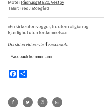
Møte i
Rådhusgata 20, Vestby
Taler: Fred J. Ødegård
«En kirke uten vegger, tro uten religion og
kjærlighet uten fordømmelse.»
Del siden videre via
Facebook
.
Facebook kommentarer
F
S
a
h
c
ar
e
e
Facebook
Twitter
Instagram
Email
b